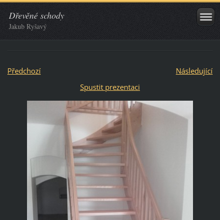
Dřevěné schody
Jakub Ryšavý
Předchozí
Následující
Spustit prezentaci